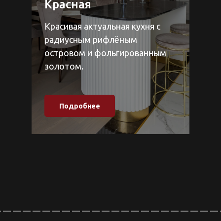
Красная
Красивая актуальная кухня с
радиусным рифлёным
островом и фольгированным
золотом.
Подробнее